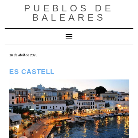
Saltar
PUEBLOS DE
al
BALEARES
contenido
Cambiar modo de navegación
18 de abril de 2023
ES CASTELL