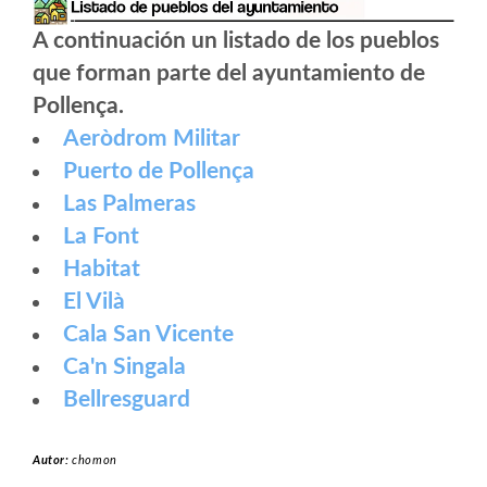
A continuación un listado de los pueblos
que forman parte del ayuntamiento de
Pollença.
Aeròdrom Militar
Puerto de Pollença
Las Palmeras
La Font
Habitat
El Vilà
Cala San Vicente
Ca'n Singala
Bellresguard
Autor:
chomon