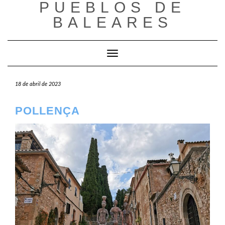
PUEBLOS DE
Saltar
al
BALEARES
contenido
Cambiar modo de navegación
18 de abril de 2023
POLLENÇA