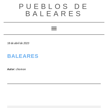
Saltar
PUEBLOS DE
al
BALEARES
contenido
Cambiar modo de navegación
18 de abril de 2023
BALEARES
Autor:
chomon