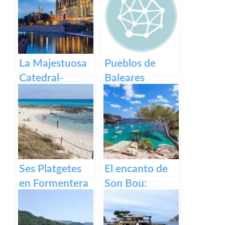
La Majestuosa
Pueblos de
Catedral-
Baleares
Basílica de
Santa María en
Mallorca.
Ses Platgetes
El encanto de
en Formentera
Son Bou:
descubre la
belleza de