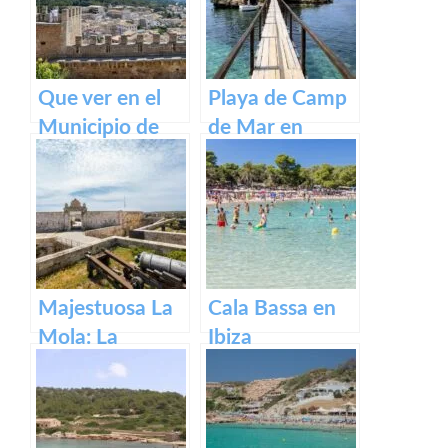
Menorca
Que ver en el
Playa de Camp
Municipio de
de Mar en
Capdepera en
Mallorca
Baleares
Majestuosa La
Cala Bassa en
Mola: La
Ibiza
Fortaleza de
Menorca