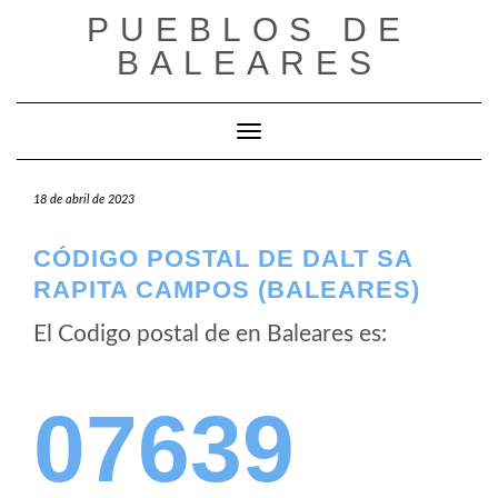
Saltar
PUEBLOS DE
al
BALEARES
contenido
Cambiar modo de navegación
18 de abril de 2023
CÓDIGO POSTAL DE DALT SA
RAPITA CAMPOS (BALEARES)
El Codigo postal de
en Baleares es:
07639